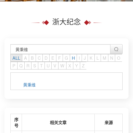
浙大纪念
ALL
A
B
C
D
E
F
G
H
I
J
K
L
M
N
O
P
Q
R
S
T
U
V
W
X
Y
Z
黄秉维
序
相关文章
来源
号