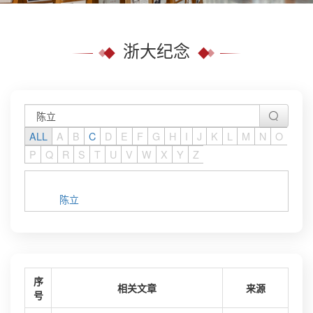
浙大纪念
ALL
A
B
C
D
E
F
G
H
I
J
K
L
M
N
O
P
Q
R
S
T
U
V
W
X
Y
Z
陈立
序
相关文章
来源
号