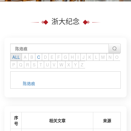
浙大纪念
ALL
A
B
C
D
E
F
G
H
I
J
K
L
M
N
O
P
Q
R
S
T
U
V
W
X
Y
Z
陈烙痕
序
相关文章
来源
号