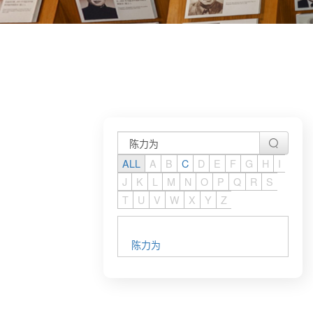
ALL
A
B
C
D
E
F
G
H
I
J
K
L
M
N
O
P
Q
R
S
T
U
V
W
X
Y
Z
陈力为