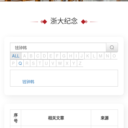
浙大纪念
ALL
A
B
C
D
E
F
G
H
I
J
K
L
M
N
O
P
Q
R
S
T
U
V
W
X
Y
Z
钱钟韩
序
相关文章
来源
号