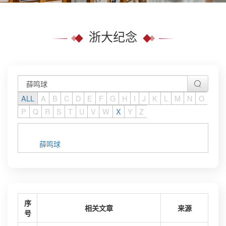
浙大纪念
ALL
A
B
C
D
E
F
G
H
I
J
K
L
M
N
O
P
Q
R
S
T
U
V
W
X
Y
Z
薛鸣球
序
相关文章
来源
号