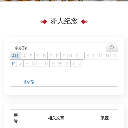
浙大纪念
ALL
A
B
C
D
E
F
G
H
I
J
K
L
M
N
O
P
Q
R
S
T
U
V
W
X
Y
Z
潘家铮
序
相关文章
来源
号