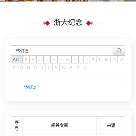
浙大纪念
ALL
A
B
C
D
E
F
G
H
I
J
K
L
M
N
O
P
Q
R
S
T
U
V
W
X
Y
Z
林俊德
序
相关文章
来源
号