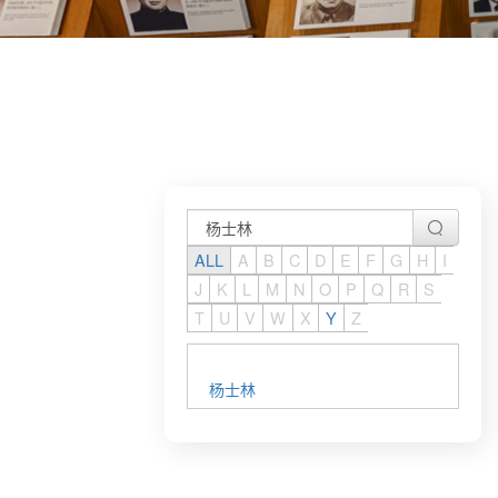
ALL
A
B
C
D
E
F
G
H
I
J
K
L
M
N
O
P
Q
R
S
T
U
V
W
X
Y
Z
杨士林