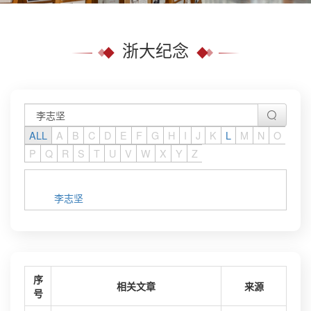
浙大纪念
ALL
A
B
C
D
E
F
G
H
I
J
K
L
M
N
O
P
Q
R
S
T
U
V
W
X
Y
Z
李志坚
序
相关文章
来源
号