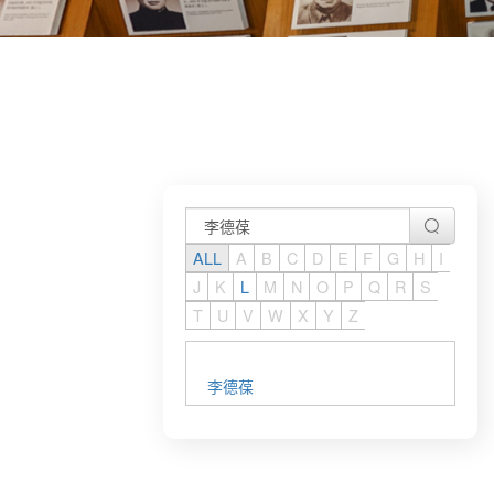
ALL
A
B
C
D
E
F
G
H
I
J
K
L
M
N
O
P
Q
R
S
T
U
V
W
X
Y
Z
李德葆