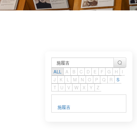
ALL
A
B
C
D
E
F
G
H
I
J
K
L
M
N
O
P
Q
R
S
T
U
V
W
X
Y
Z
施履吉