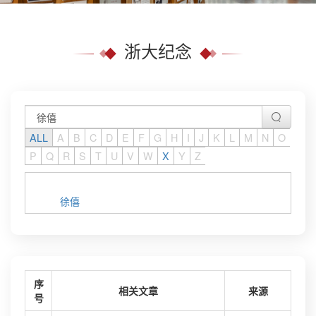
浙大纪念
ALL
A
B
C
D
E
F
G
H
I
J
K
L
M
N
O
P
Q
R
S
T
U
V
W
X
Y
Z
徐僖
序
相关文章
来源
号