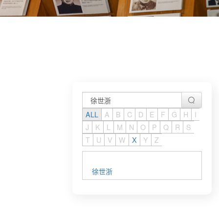
ALL
A
B
C
D
E
F
G
H
I
J
K
L
M
N
O
P
Q
R
S
T
U
V
W
X
Y
Z
徐世浙