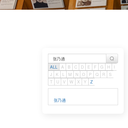
ALL
A
B
C
D
E
F
G
H
I
J
K
L
M
N
O
P
Q
R
S
T
U
V
W
X
Y
Z
张乃通