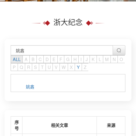
浙大纪念
ALL
A
B
C
D
E
F
G
H
I
J
K
L
M
N
O
P
Q
R
S
T
U
V
W
X
Y
Z
姚錱
序
相关文章
来源
号