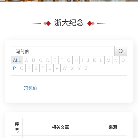
浙大纪念
ALL
A
B
C
D
E
F
G
H
I
J
K
L
M
N
O
P
Q
R
S
T
U
V
W
X
Y
Z
冯纯伯
序
相关文章
来源
号